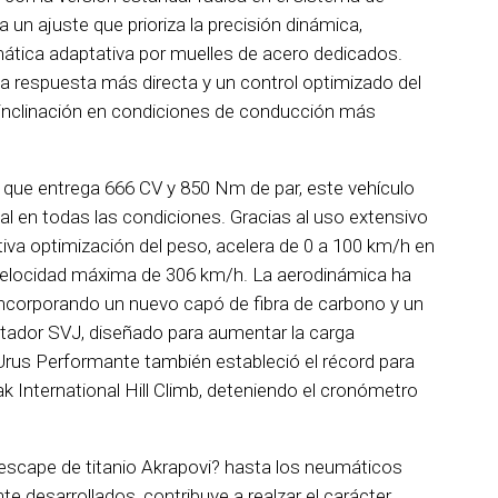
un ajuste que prioriza la precisión dinámica,
tica adaptativa por muelles de acero dedicados.
na respuesta más directa y un control optimizado del
 inclinación en condiciones de conducción más
 que entrega 666 CV y 850 Nm de par, este vehículo
l en todas las condiciones. Gracias al uso extensivo
ativa optimización del peso, acelera de 0 a 100 km/h en
velocidad máxima de 306 km/h. La aerodinámica ha
ncorporando un nuevo capó de fibra de carbono y un
entador SVJ, diseñado para aumentar la carga
 Urus Performante también estableció el récord para
 International Hill Climb, deteniendo el cronómetro
 escape de titanio Akrapovi? hasta los neumáticos
te desarrollados, contribuye a realzar el carácter