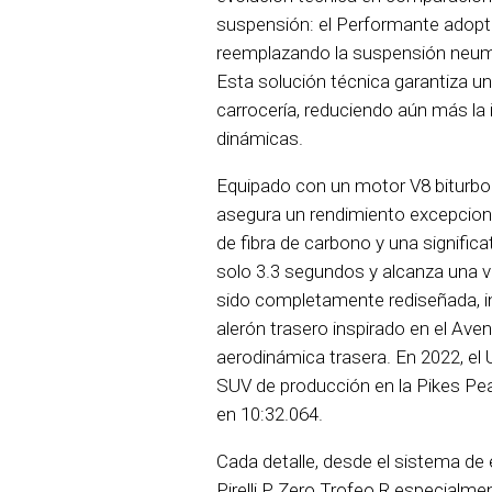
suspensión: el Performante adopta 
reemplazando la suspensión neumá
Esta solución técnica garantiza u
carrocería, reduciendo aún más la
dinámicas.
Equipado con un motor V8 biturbo
asegura un rendimiento excepciona
de fibra de carbono y una signific
solo 3.3 segundos y alcanza una 
sido completamente rediseñada, i
alerón trasero inspirado en el Av
aerodinámica trasera. En 2022, el
SUV de producción en la Pikes Peak
en 10:32.064.
Cada detalle, desde el sistema de
Pirelli P Zero Trofeo R especialmen