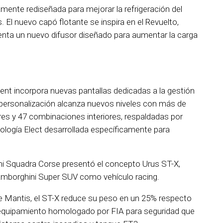
ente rediseñada para mejorar la refrigeración del
. El nuevo capó flotante se inspira en el Revuelto,
senta un nuevo difusor diseñado para aumentar la carga
nment incorpora nuevas pantallas dedicadas a la gestión
a personalización alcanza nuevos niveles con más de
res y 47 combinaciones interiores, respaldadas por
nología Elect desarrollada específicamente para
i Squadra Corse presentó el concepto Urus ST-X,
Lamborghini Super SUV como vehículo racing.
rde Mantis, el ST-X reduce su peso en un 25% respecto
 equipamiento homologado por FIA para seguridad que