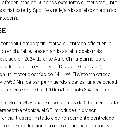
ofrecen más de 60 tonos exteriores e interiores junto
phisticated y Sportivo, reflejando así el compromiso
artesanía.
SE
tomobili Lamborghini marca su entrada oficial en la
ación enchufable, presentando así al modelo más
evelado en 2024 durante Auto China Beijing, este
o dentro de la estrategia “Direzione Cor Tauri”,
n un motor eléctrico de 141 kW. El sistema ofrece
 y 950 Nm de par, permitiendo alcanzar una velocidad
a aceleración de 0 a 100 km/h en solo 3.4 segundos.
, este Super SUV puede recorrer más de 60 km en modo
rspectiva técnica, el SE introduce un divisor
ferencial trasero limitado electrónicamente controlado,
encia de conducción aún más dinámica e interactiva.