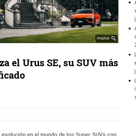
Ampliar
za el Urus SE, su SUV más
ficado
 evolución en el mundo de los Super SUVs con