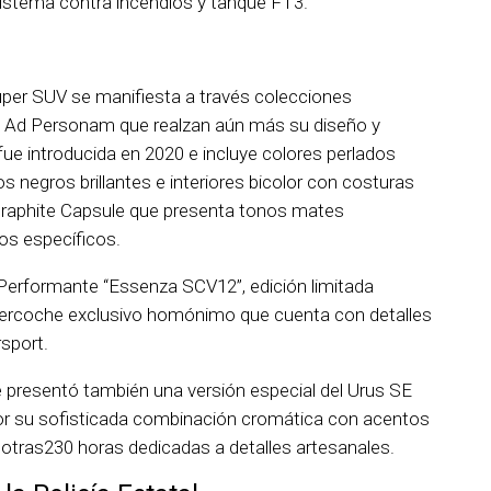
 sistema contra incendios y tanque FT3.
uper SUV se manifiesta a través colecciones
o Ad Personam que realzan aún más su diseño y
fue introducida en 2020 e incluye colores perlados
negros brillantes e interiores bicolor con costuras
 Graphite Capsule que presenta tonos mates
os específicos.
Performante “Essenza SCV12”, edición limitada
ipercoche exclusivo homónimo que cuenta con detalles
sport.
 presentó también una versión especial del Urus SE
or su sofisticada combinación cromática con acentos
otras230 horas dedicadas a detalles artesanales.