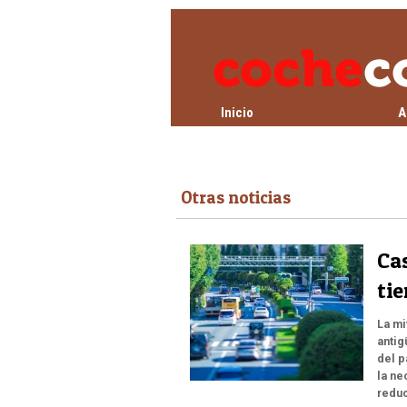
Inicio
A
Otras noticias
Cas
ti
La mi
antig
del p
la ne
redu