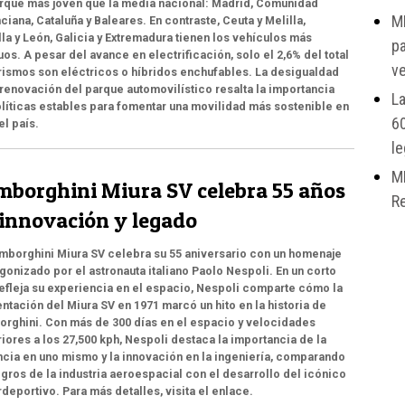
rque más joven que la media nacional: Madrid, Comunidad
MI
ciana, Cataluña y Baleares. En contraste, Ceuta y Melilla,
lla y León, Galicia y Extremadura tienen los vehículos más
pa
uos. A pesar del avance en electrificación, solo el 2,6% del total
v
rismos son eléctricos o híbridos enchufables. La desigualdad
 renovación del parque automovilístico resalta la importancia
La
líticas estables para fomentar una movilidad más sostenible en
6
el país.
l
MI
mborghini Miura SV celebra 55 años
Re
 innovación y legado
mborghini Miura SV celebra su 55 aniversario con un homenaje
gonizado por el astronauta italiano Paolo Nespoli. En un corto
efleja su experiencia en el espacio, Nespoli comparte cómo la
ntación del Miura SV en 1971 marcó un hito en la historia de
rghini. Con más de 300 días en el espacio y velocidades
iores a los 27,500 kph, Nespoli destaca la importancia de la
cia en uno mismo y la innovación en la ingeniería, comparando
ogros de la industria aeroespacial con el desarrollo del icónico
deportivo. Para más detalles, visita el enlace.