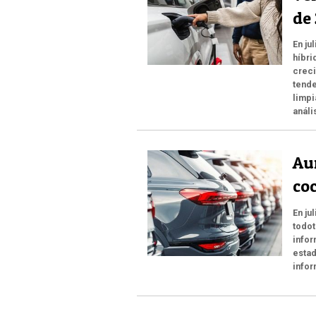
de
En ju
híbri
creci
tende
limpi
análi
Au
co
En ju
todot
infor
estad
infor