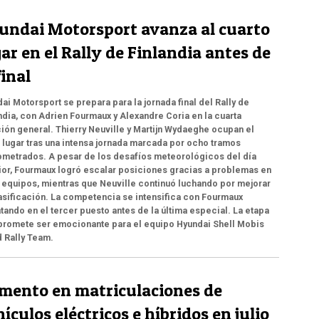
undai Motorsport avanza al cuarto
ar en el Rally de Finlandia antes de
final
ai Motorsport se prepara para la jornada final del Rally de
ndia, con Adrien Fourmaux y Alexandre Coria en la cuarta
ión general. Thierry Neuville y Martijn Wydaeghe ocupan el
 lugar tras una intensa jornada marcada por ocho tramos
metrados. A pesar de los desafíos meteorológicos del día
ior, Fourmaux logró escalar posiciones gracias a problemas en
 equipos, mientras que Neuville continuó luchando por mejorar
asificación. La competencia se intensifica con Fourmaux
ando en el tercer puesto antes de la última especial. La etapa
 promete ser emocionante para el equipo Hyundai Shell Mobis
 Rally Team.
mento en matriculaciones de
ículos eléctricos e híbridos en julio