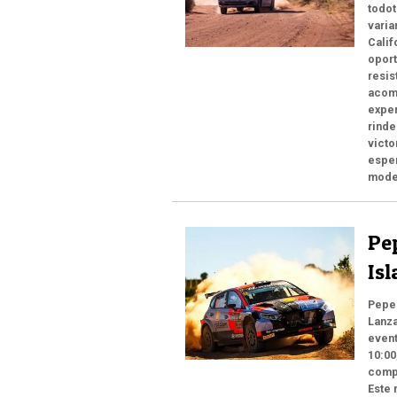
todot
varia
Calif
oport
resis
acomp
exper
rinde
victo
esper
mode
Pep
Isl
Pepe 
Lanza
event
10:00
compe
Este 