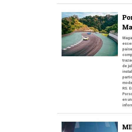
Por
Ma
Magar
escen
paíse
compl
traza
de ju
insta
parti
mode
RS. E
Porsc
en un
infor
MI