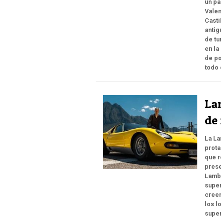
un pa
Valen
Casti
antig
de tu
en la
de po
todo 
La
de
La La
prota
que r
prese
Lambo
super
creen
los l
super