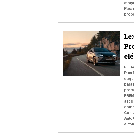
atray
Para 
prop
Le
Pr
elé
El Le
Plan 
etiqu
para 
promo
PREM
a los
comp
Con u
Auto+
autom