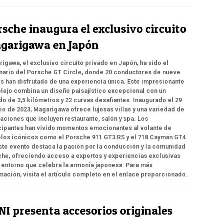
sche inaugura el exclusivo circuito
garigawa en Japón
igawa, el exclusivo circuito privado en Japón, ha sido el
ario del Porsche GT Circle, donde 20 conductores de nueve
s han disfrutado de una experiencia única. Este impresionante
ejo combina un diseño paisajístico excepcional con un
do de 3,5 kilómetros y 22 curvas desafiantes. Inaugurado el 29
lio de 2023, Magarigawa ofrece lujosas villas y una variedad de
laciones que incluyen restaurante, salón y spa. Los
cipantes han vivido momentos emocionantes al volante de
los icónicos como el Porsche 911 GT3 RS y el 718 Cayman GT4
ste evento destaca la pasión por la conducción y la comunidad
he, ofreciendo acceso a expertos y experiencias exclusivas
 entorno que celebra la armonía japonesa. Para más
mación, visita el artículo completo en el enlace proporcionado.
NI presenta accesorios originales