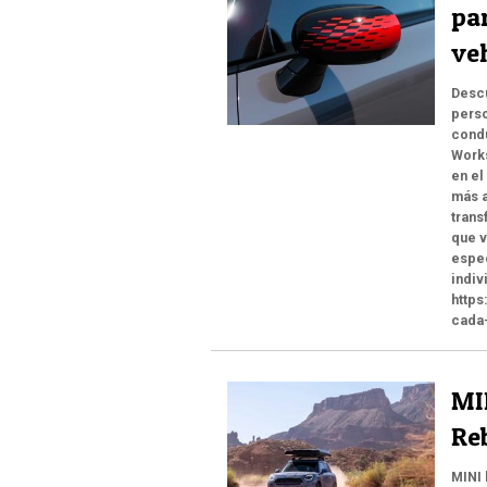
par
ve
Desc
perso
condu
Works
en el
más a
trans
que v
espec
indiv
https
cada-
MI
Re
MINI 