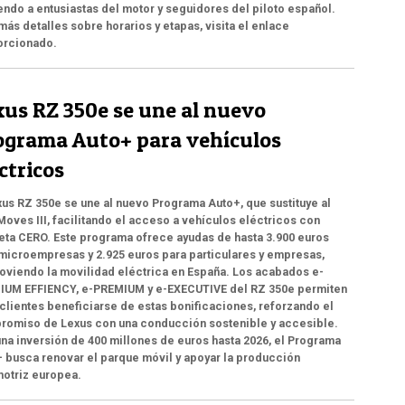
endo a entusiastas del motor y seguidores del piloto español.
más detalles sobre horarios y etapas, visita el enlace
orcionado.
xus RZ 350e se une al nuevo
ograma Auto+ para vehículos
ctricos
xus RZ 350e se une al nuevo Programa Auto+, que sustituye al
Moves III, facilitando el acceso a vehículos eléctricos con
eta CERO. Este programa ofrece ayudas de hasta 3.900 euros
microempresas y 2.925 euros para particulares y empresas,
viendo la movilidad eléctrica en España. Los acabados e-
IUM EFFIENCY, e-PREMIUM y e-EXECUTIVE del RZ 350e permiten
 clientes beneficiarse de estas bonificaciones, reforzando el
romiso de Lexus con una conducción sostenible y accesible.
na inversión de 400 millones de euros hasta 2026, el Programa
 busca renovar el parque móvil y apoyar la producción
otriz europea.