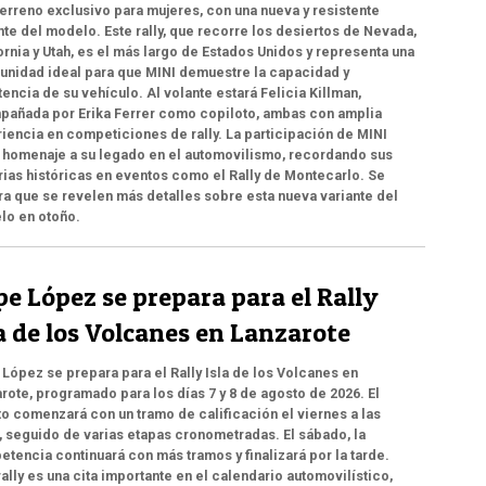
erreno exclusivo para mujeres, con una nueva y resistente
nte del modelo. Este rally, que recorre los desiertos de Nevada,
ornia y Utah, es el más largo de Estados Unidos y representa una
unidad ideal para que MINI demuestre la capacidad y
tencia de su vehículo. Al volante estará Felicia Killman,
añada por Erika Ferrer como copiloto, ambas con amplia
iencia en competiciones de rally. La participación de MINI
 homenaje a su legado en el automovilismo, recordando sus
rias históricas en eventos como el Rally de Montecarlo. Se
a que se revelen más detalles sobre esta nueva variante del
lo en otoño.
e López se prepara para el Rally
a de los Volcanes en Lanzarote
López se prepara para el Rally Isla de los Volcanes en
rote, programado para los días 7 y 8 de agosto de 2026. El
o comenzará con un tramo de calificación el viernes a las
, seguido de varias etapas cronometradas. El sábado, la
tencia continuará con más tramos y finalizará por la tarde.
rally es una cita importante en el calendario automovilístico,