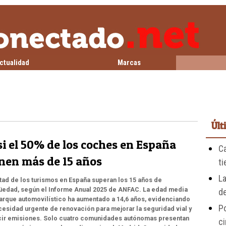
ctualidad
Marcas
Últ
i el 50% de los coches en España
C
enen más de 15 años
t
L
tad de los turismos en España superan los 15 años de
üedad, según el Informe Anual 2025 de ANFAC. La edad media
de
arque automovilístico ha aumentado a 14,6 años, evidenciando
Po
cesidad urgente de renovación para mejorar la seguridad vial y
cir emisiones. Solo cuatro comunidades autónomas presentan
c