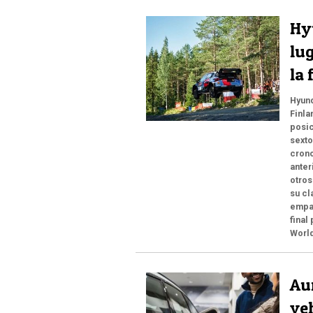
Hy
lug
la 
Hyund
Finla
posic
sexto
crono
anter
otros
su cl
empat
final
World
Au
veh