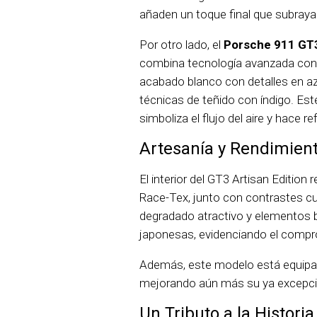
añaden un toque final que subraya 
Por otro lado, el
Porsche 911 GT3
combina tecnología avanzada con a
acabado blanco con detalles en azu
técnicas de teñido con índigo. Es
simboliza el flujo del aire y hace r
Artesanía y Rendimien
El interior del GT3 Artisan Editio
Race-Tex, junto con contrastes c
degradado atractivo y elementos b
japonesas, evidenciando el compro
Además, este modelo está equipad
mejorando aún más su ya excepci
Un Tributo a la Historia