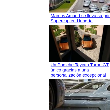
Marcus Amand se lleva su prim
Supercup en Hungría
Un Porsche Taycan Turbo GT
único gracias a una
personalización excepcional