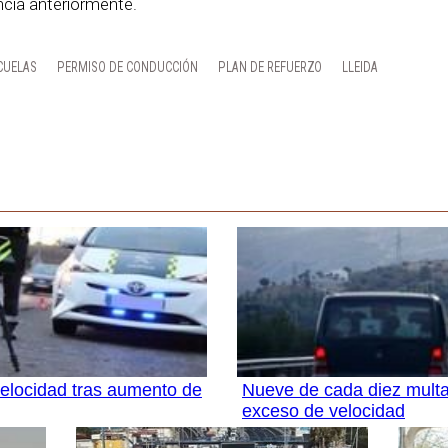
encia anteriormente.
CUELAS
PERMISO DE CONDUCCIÓN
PLAN DE REFUERZO
LLEIDA
 velocidad tras aumento de
Nueve de cada diez multa
exceso de velocidad