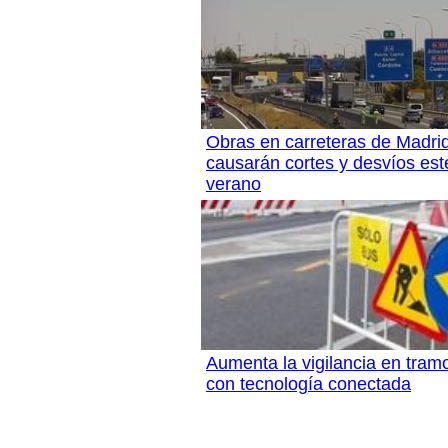
Obras en carreteras de Madri
causarán cortes y desvíos est
verano
Aumenta la vigilancia en tram
con tecnología conectada