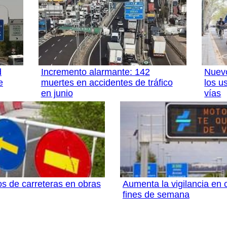
d
Incremento alarmante: 142
Nuevo
e
muertes en accidentes de tráfico
los u
en junio
vías
os de carreteras en obras
Aumenta la vigilancia en 
fines de semana