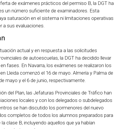
a oferta de exámenes prácticos del permiso B, la DGT ha
les un número suficiente de examinadores. Esta
ya saturación en el sistema ni limitaciones operativas
r a sus evaluaciones.
an
ituación actual y en respuesta a las solicitudes
ovinciales de autoescuelas, la DGT ha decidido llevar
en fases. En Navarra, los exámenes se realizaron los
 en Lleida comenzó el 16 de mayo. Almería y Palma de
de mayo y el 6 de junio, respectivamente.
ón del Plan, las Jefaturas Provinciales de Tráfico han
iaciones locales y con los delegados o subdelegados
entros se han discutido los pormenores del nuevo
tados completos de todos los alumnos preparados para
la clase B, incluyendo aquellos que ya habían