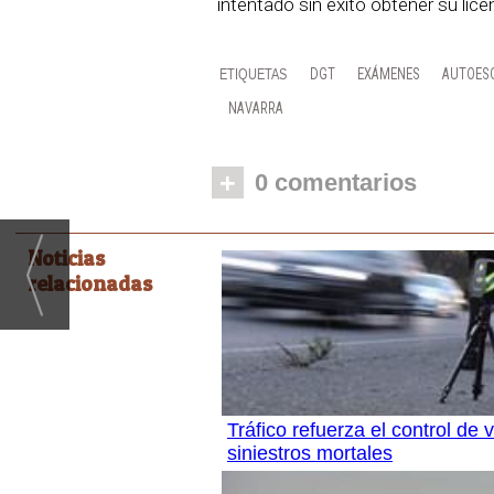
intentado sin éxito obtener su lic
DGT
EXÁMENES
AUTOES
NAVARRA
+
0 comentarios
Noticias
relacionadas
Tráfico refuerza el control de
siniestros mortales