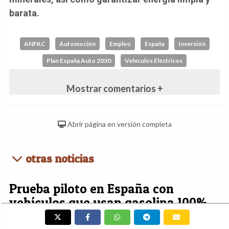
barata.
ANFAC
Automoción
Empleo
España
Inversión
Plan España Auto 2030
Vehículos Eléctricos
Mostrar comentarios +
Abrir página en versión completa
otras noticias
Prueba piloto en España con
vehículos que usan gasolina 100%
renovable