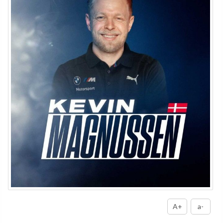
A+
a-