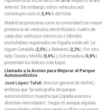
representa un incremento del
51%
respecto al año
anterior. Sin embargo, estos vehículos aún
constituyen solo el
2,4%
% del total.
Madrid se posiciona como la comunidad con mayor
presencia de vehículos electrificados: cuatro de
cada diez vehículos eléctricos o híbridos
enchufables registrados en España están allí. Le
siguen Cataluña (
2,5%
) y Baleares (
2,3%
). Por otro
lado, Ceuta y Melilla (
0,6%
) y Extremadura (
0,8%
)
presentan los índices más bajos.
Llamado a la Acción para Mejorar el Parque
Automovilístico
José López-Tafall
, director general de ANFAC,
enfatiza que “la radiografía del parque
automovilístico muestra que España avanza a
distintas velocidades”. Según él, aunque algunas
comunidades están renovando su flota con mayor