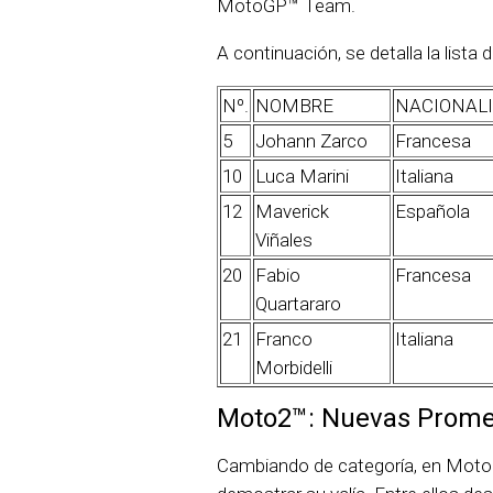
MotoGP™ Team.
A continuación, se detalla la lista
Nº.
NOMBRE
NACIONAL
5
Johann Zarco
Francesa
10
Luca Marini
Italiana
12
Maverick
Española
Viñales
20
Fabio
Francesa
Quartararo
21
Franco
Italiana
Morbidelli
Moto2™: Nuevas Prome
Cambiando de categoría, en Moto2™