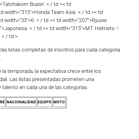
">Tatchakorn Buasri < / td >< td
 td width="315">Honda Team Asia < / td >< td
td width="33">6 < / td >< td width="207">Ryusei
9">Japonesa < / td >< td width="315">MT Helmets –
< / td >
las listas completas de inscritos para cada categoría
.
e la temporada, la expectativa crece entre los
ial. Las listas presentadas prometen una
talento en cada una de las categorías.
RE
NACIONALIDAD
EQUIPO
MOTO