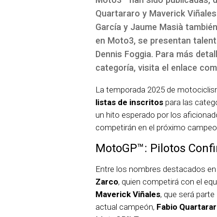
Quartararo y Maverick Viñale
García y Jaume Masià también f
en Moto3, se presentan talen
Dennis Foggia. Para más detal
categoría, visita el enlace com
La temporada 2025 de motociclismo
listas de inscritos
para las cate
un hito esperado por los aficiona
competirán en el próximo campeo
MotoGP™: Pilotos Conf
Entre los nombres destacados en 
Zarco
, quien competirá con el e
Maverick Viñales
, que será parte
actual campeón,
Fabio Quartara