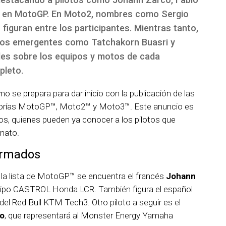
s en MotoGP. En Moto2, nombres como Sergio
iguran entre los participantes. Mientras tanto,
tos emergentes como Tatchakorn Buasri y
les sobre los equipos y motos de cada
pleto.
 se prepara para dar inicio con la publicación de las
gorías MotoGP™, Moto2™ y Moto3™. Este anuncio es
dos, quienes pueden ya conocer a los pilotos que
nato.
irmados
la lista de MotoGP™ se encuentra el francés
Johann
quipo CASTROL Honda LCR. También figura el español
 del Red Bull KTM Tech3. Otro piloto a seguir es el
ro
, que representará al Monster Energy Yamaha