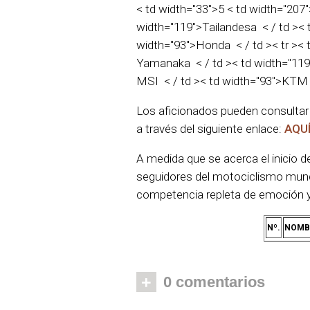
< td width="33">5 < td width="207
width="119">Tailandesa < / td ><
width="93">Honda < / td >< tr >< 
Yamanaka < / td >< td width="11
MSI < / td >< td width="93">KTM 
Los aficionados pueden consultar 
a través del siguiente enlace:
AQUÍ
A medida que se acerca el inicio d
seguidores del motociclismo mund
competencia repleta de emoción y 
Nº.
NOMB
+
0 comentarios