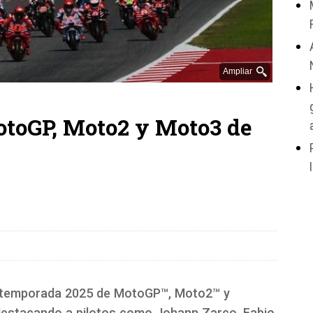
Ampliar
otoGP, Moto2 y Moto3 de
 la temporada 2025 de MotoGP™, Moto2™ y
destacando a pilotos como Johann Zarco, Fabio