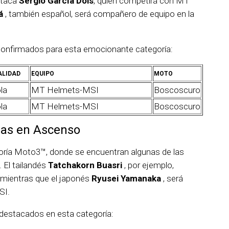
estaca
Sergio García Dols
, quien competirá con MT
lá
, también español, será compañero de equipo en la
 confirmados para esta emocionante categoría:
ALIDAD
EQUIPO
MOTO
la
MT Helmets-MSI
Boscoscuro
la
MT Helmets-MSI
Boscoscuro
las en Ascenso
ría Moto3™, donde se encuentran algunas de las
. El tailandés
Tatchakorn Buasri
, por ejemplo,
mientras que el japonés
Ryusei Yamanaka
, será
SI.
destacados en esta categoría: