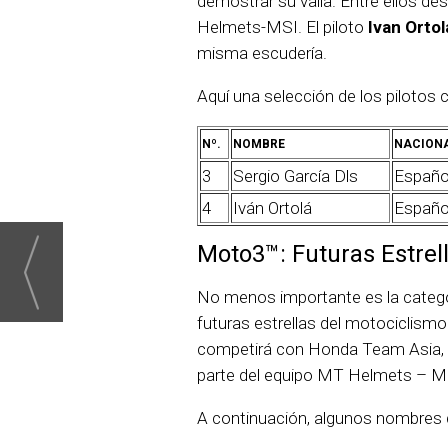
demostrar su valía. Entre ellos d
Helmets-MSI. El piloto
Ivan Orto
misma escudería.
Aquí una selección de los pilotos
Nº.
NOMBRE
NACION
3
Sergio García Dls
Españo
4
Iván Ortolá
Españo
Moto3™: Futuras Estrel
No menos importante es la catego
futuras estrellas del motociclismo
competirá con Honda Team Asia, 
parte del equipo MT Helmets – M
A continuación, algunos nombres 