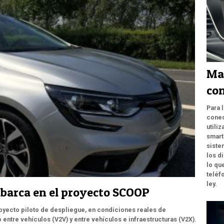
Ma
con
Para 
conec
utili
smart
siste
los d
lo qu
teléf
ley.
mbarca en el proyecto SCOOP
yecto piloto de despliegue, en condiciones reales de
o entre vehículos (V2V) y entre vehículos e infraestructuras (V2X).