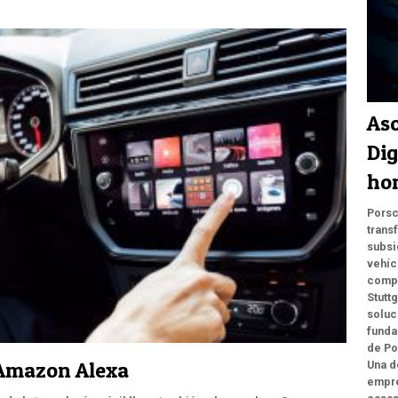
Aso
Dig
ho
Porsc
trans
subsi
vehíc
compa
Stuttg
soluc
funda
de Po
 Amazon Alexa
Una d
empre