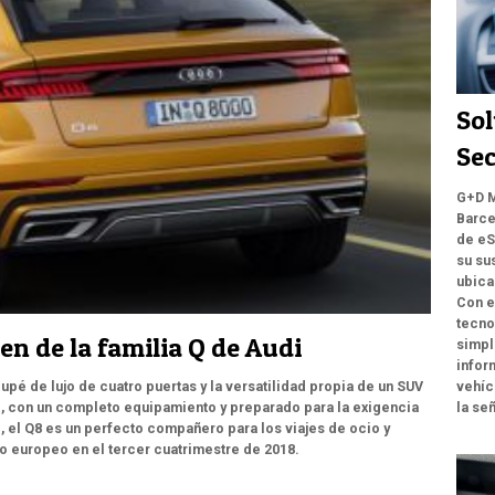
Sol
Sec
G+D M
Barce
de eS
su su
ubica
Con e
tecno
en de la familia Q de Audi
simpl
infor
upé de lujo de cuatro puertas y la versatilidad propia de un SUV
vehíc
 con un completo equipamiento y preparado para la exigencia
la se
, el Q8 es un perfecto compañero para los viajes de ocio y
o europeo en el tercer cuatrimestre de 2018.