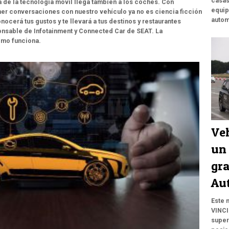
casas
 de la tecnología móvil llega también a los coches. Con
equip
r conversaciones con nuestro vehículo ya no es ciencia ficción
autom
nocerá tus gustos y te llevará a tus destinos y restaurantes
onsable de Infotainment y Connected Car de SEAT. La
ómo funciona.
Ve
un 
gra
Au
Este 
VINCI
super