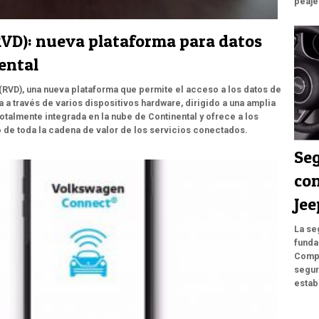
peaje
RVD): nueva plataforma para datos
ental
 (RVD), una nueva plataforma que permite el acceso a los datos de
 a través de varios dispositivos hardware, dirigido a una amplia
otalmente integrada en la nube de Continental y ofrece a los
o de toda la cadena de valor de los servicios conectados.
Se
con
Je
La se
funda
Compa
segur
estab