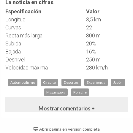
La noticia en cifras
Especificación
Valor
Longitud
3,5 km
Curvas
22
Recta más larga
800 m
Subida
20%
Bajada
16%
Desnivel
250 m
Velocidad máxima
280 km/h
Automovilismo
Circuito
Deportes
Experiencia
Japón
Magarigawa
Porsche
Mostrar comentarios +
Abrir página en versión completa