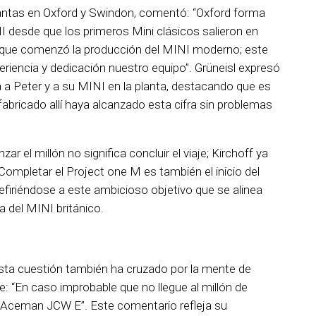
plantas en Oxford y Swindon, comentó: “Oxford forma
INI desde que los primeros Mini clásicos salieron en
que comenzó la producción del MINI moderno; este
periencia y dedicación nuestro equipo”. Grüneisl expresó
da a Peter y a su MINI en la planta, destacando que es
fabricado allí haya alcanzado esta cifra sin problemas
zar el millón no significa concluir el viaje; Kirchoff ya
“Completar el Project one M es también el inicio del
 refiriéndose a este ambicioso objetivo que se alinea
a del MINI británico.
ta cuestión también ha cruzado por la mente de
: “En caso improbable que no llegue al millón de
n Aceman JCW E”. Este comentario refleja su