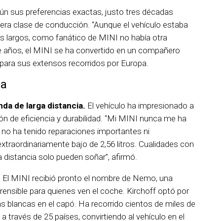
ún sus preferencias exactas, justo tres décadas
ra clase de conducción. “Aunque el vehículo estaba
es largos, como fanático de MINI no había otra
oce años, el MINI se ha convertido en un compañero
o para sus extensos recorridos por Europa.
da
da de larga distancia.
El vehículo ha impresionado a
ón de eficiencia y durabilidad. “Mi MINI nunca me ha
l, no ha tenido reparaciones importantes ni
traordinariamente bajo de 2,56 litros. Cualidades con
 distancia solo pueden soñar”, afirmó.
.
El MINI recibió pronto el nombre de Nemo, una
nsible para quienes ven el coche. Kirchoff optó por
as blancas en el capó. Ha recorrido cientos de miles de
 través de 25 países, convirtiendo al vehículo en el