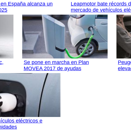
n en España alcanza un
Leapmotor bate récords de
025
mercado de vehículos elé
c,
Se pone en marcha en Plan
Peuge
MOVEA 2017 de ayudas
elev
culos eléctricos e
nidades