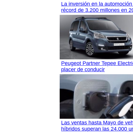
La inversión en la automoció
récord de 3.200 millones en 2
Peugeot Partner Tepee Electri
placer de conducir
Las ventas hasta Mayo de vehí
híbridos superan las 24.000 u